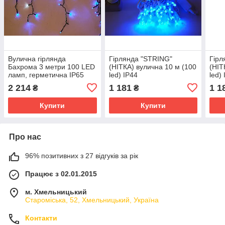
Вулична гірлянда
Гірлянда "STRING"
Гірл
Бахрома 3 метри 100 LED
(НІТКА) вулична 10 м (100
(НІТ
ламп, герметична IP65
led) IP44
led)
синя
2 214
1 181
1 1
₴
₴
Купити
Купити
Про нас
96% позитивних з 27 відгуків за рік
Працює з 02.01.2015
м. Хмельницький
Староміська, 52, Хмельницький, Україна
Контакти