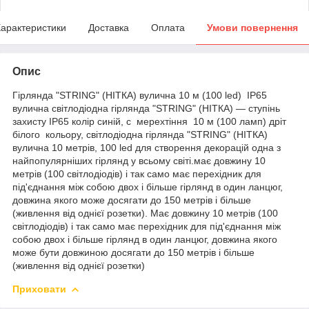
арактеристики
Доставка
Оплата
Умови повернення
Опис
Гірлянда "STRING" (НІТКА) вулична 10 м (100 led) IP65
вулична світлодіодна гірлянда "STRING" (НІТКА) — ступінь
захисту IP65 колір синій, с мерехтіння 10 м (100 ламп) дріт
білого кольору, світлодіодна гірлянда "STRING" (НІТКА)
вулична 10 метрів, 100 led для створення декорацій одна з
найпопулярніших гірлянд у всьому світі.має довжину 10
метрів (100 світлодіодів) і так само має перехідник для
під'єднання між собою двох і більше гірлянд в один ланцюг,
довжина якого може досягати до 150 метрів і більше
(живлення від однієї розетки). Має довжину 10 метрів (100
світлодіодів) і так само має перехідник для під'єднання між
собою двох і більше гірлянд в один ланцюг, довжина якого
може бути довжиною досягати до 150 метрів і більше
(живлення від однієї розетки)
Приховати