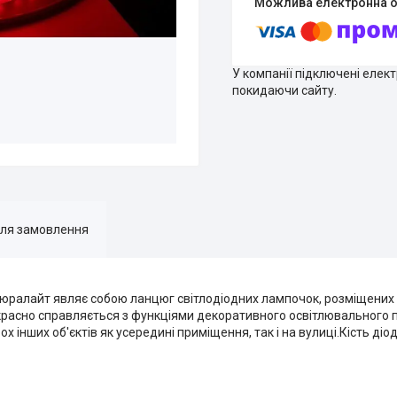
У компанії підключені елек
покидаючи сайту.
для замовлення
Дюралайт являє собою ланцюг світлодіодних лампочок, розміщених н
екрасно справляється з функціями декоративного освітлювального
 інших об'єктів як усередині приміщення, так і на вулиці.Кість діоді