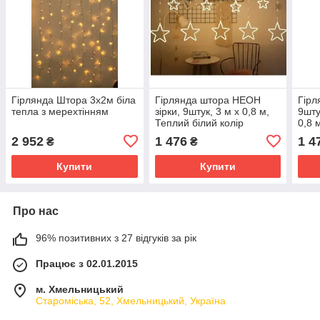
Гірлянда Штора 3х2м біла
Гірлянда штора НЕОН
Гірл
тепла з мерехтінням
зірки, 9штук, 3 м х 0,8 м,
9шту
Теплий білий колір
0,8 
2 952
1 476
1 4
₴
₴
Купити
Купити
Про нас
96% позитивних з 27 відгуків за рік
Працює з 02.01.2015
м. Хмельницький
Староміська, 52, Хмельницький, Україна