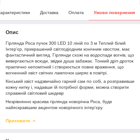
арактеристики
Доставка
Оплата
Умови повернення
Опис
Гірлянда Роса пучок 300 LED 10 ліній по 3 м Теплий білий
Інтер'єр, прикрашений світлодіодним конічним хвостом, має
фантастичний вигляд. Гірлянди схожі на водоспади вогнів, що
вивергаються всюди, звідки душа забажає. Тонкий дріт-дроток
практично непомітний і створюється повне враження, що
вогненний хвіст світних лампочок ширяє в повітрі.
Кінський хвіст надзвичайно гарний сам по собі, а розправивши
кожну нитку і, надавши їй потрібної форми, можна створити
справжній світловий шедевр
Незрівнянно красива гірлянда новорічна Роса, буде
найяскравішим акцентом новорічного інтер'єру.
Приховати