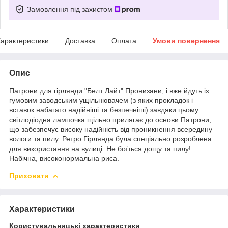
Замовлення під захистом
арактеристики
Доставка
Оплата
Умови повернення
Опис
Патрони для гірлянди "Белт Лайт" Пронизани, і вже йдуть із
гумовим заводським ущільнювачем (з яких прокладок і
вставок набагато надійніші та безпечніші) завдяки цьому
світлодіодна лампочка щільно прилягає до основи Патрони,
що забезпечує високу надійність від проникнення всередину
вологи та пилу. Ретро Гірлянда була спеціально розроблена
для використання на вулиці. Не боїться дощу та пилу!
Набічна, високонормальна риса.
Приховати
Характеристики
Користувальницькі характеристики