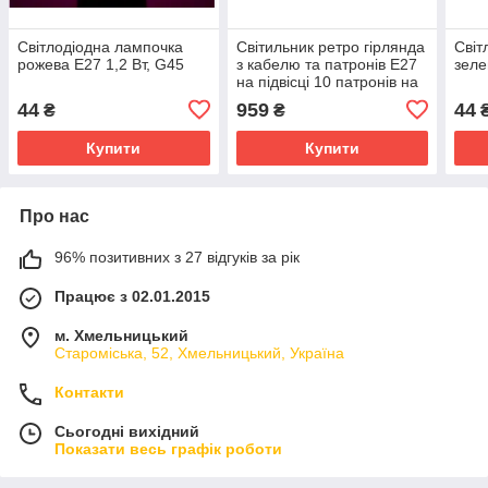
Світлодіодна лампочка
Світильник ретро гірлянда
Світ
рожева E27 1,2 Вт, G45
з кабелю та патронів Е27
зеле
на підвісці 10 патронів на
5 м
44
959
44
₴
₴
Купити
Купити
Про нас
96% позитивних з 27 відгуків за рік
Працює з 02.01.2015
м. Хмельницький
Староміська, 52, Хмельницький, Україна
Контакти
Сьогодні вихідний
Показати весь графік роботи