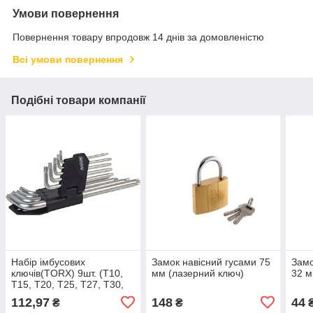
Умови повернення
Повернення товару впродовж 14 днів за домовленістю
Всі умови повернення
Подібні товари компанії
Набір імбусових
Замок навісний гусами 75
Замо
ключів(TORX) 9шт. (T10,
мм (лазерний ключ)
32 м
T15, T20, T25, T27, T30,
T40, T45, T50мм) MIOL
112,97
148
44
₴
₴
56-397