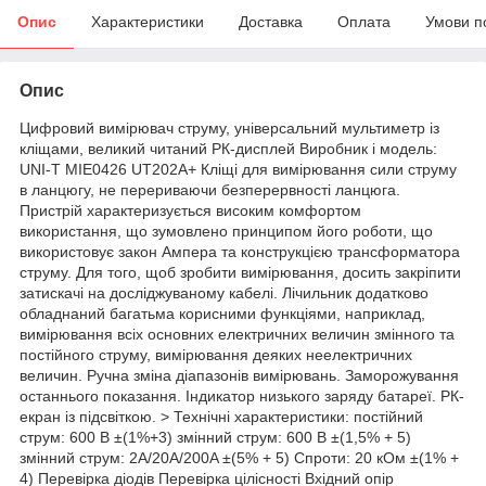
Опис
Характеристики
Доставка
Оплата
Умови п
Опис
Цифровий вимірювач струму, універсальний мультиметр із
кліщами, великий читаний РК-дисплей Виробник і модель:
UNI-T MIE0426 UT202A+ Кліщі для вимірювання сили струму
в ланцюгу, не перериваючи безперервності ланцюга.
Пристрій характеризується високим комфортом
використання, що зумовлено принципом його роботи, що
використовує закон Ампера та конструкцією трансформатора
струму. Для того, щоб зробити вимірювання, досить закріпити
затискачі на досліджуваному кабелі. Лічильник додатково
обладнаний багатьма корисними функціями, наприклад,
вимірювання всіх основних електричних величин змінного та
постійного струму, вимірювання деяких неелектричних
величин. Ручна зміна діапазонів вимірювань. Заморожування
останнього показання. Індикатор низького заряду батареї. РК-
екран із підсвіткою. > Технічні характеристики: постійний
струм: 600 В ±(1%+3) змінний струм: 600 В ±(1,5% + 5)
змінний струм: 2A/20A/200A ±(5% + 5) Спроти: 20 кОм ±(1% +
4) Перевірка діодів Перевірка цілісності Вхідний опір