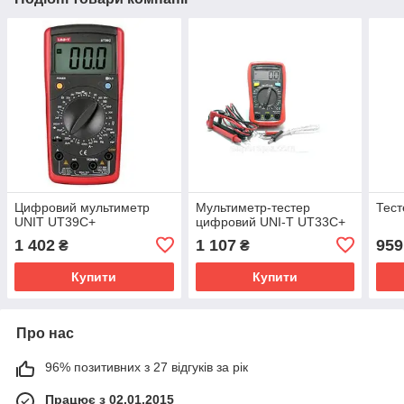
Цифровий мультиметр
Мультиметр-тестер
Тест
UNIT UT39C+
цифровий UNI-T UT33С+
1 402
1 107
959
₴
₴
Купити
Купити
Про нас
96% позитивних з 27 відгуків за рік
Працює з 02.01.2015