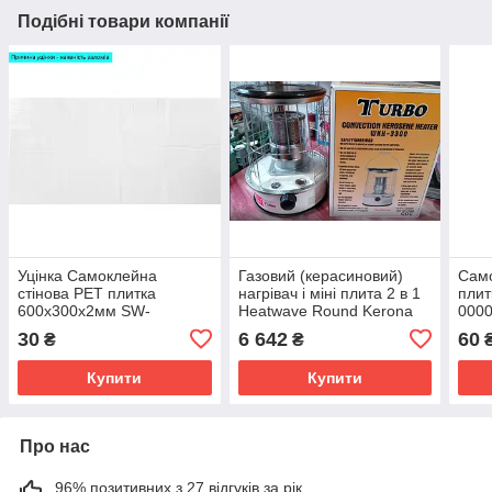
Подібні товари компанії
Уцінка Самоклейна
Газовий (керасиновий)
Само
стінова PET плитка
нагрівач і міні плита 2 в 1
плит
600х300х2мм SW-
Heatwave Round Kerona
000
00003241
30
6 642
60
₴
₴
Купити
Купити
Про нас
96% позитивних з 27 відгуків за рік