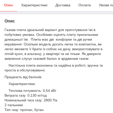
Опис
Характеристики
Доставка
Оплата
Умови п
Опис
Газова плита ідеальний варіант для приготування їжі в
побутових умовах. Особливо оцінять плиту прихильники
домашньої їжі. Плита має дві конфорки та дві ручки
керування. Оскільки модель досить легка та компактна, ви
легко зможете її брати із собою на дачу, використовувати в
літній кухні, в альтанці, у квартирі та не тільки. Як джерело
живлення слугує газовий балон зі зрідженим газом
Настільна плита економна та надійна в роботі, зручна та
проста в обслуговуванні.
Працюють від балонів.
Характеристики:
Теплова потужність: 0,54 кВт
Витрата газу: 0,130 кг/год
Номінальний тиск газу: 2800 Па
2 пальники
Тип газу: пропан, бутан