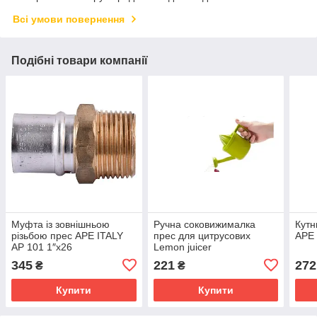
Всі умови повернення
Подібні товари компанії
Муфта із зовнішньою
Ручна соковижималка
Кутн
різьбою прес APE ITALY
прес для цитрусових
APE 
AP 101 1″х26
Lemon juicer
345
221
272
₴
₴
Купити
Купити