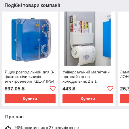
Подібні товари компанії
Ящик розподільний для 3-
Універсальний магнітний
Ламп
фазних лічильників
органайзер на
ЛОН 
електроенергії КДЕ-У IP54
холодильник 2 в 1
Magnetic Storage Shelf
897,05
443
26,
₴
₴
Купити
Купити
Про нас
96% позитивних з 27 відгуків за рік