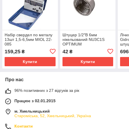
Набір свердел по металу
Штуцер 1/2″В 6мм
Лічи
13шт 1,5-6,5мм MIOL 22-
нікельований NU3C1S
Gidr
085
OPTIMUM
штуц
159,25
42
696
₴
₴
Купити
Купити
Про нас
96% позитивних з 27 відгуків за рік
Працює з 02.01.2015
м. Хмельницький
Староміська, 52, Хмельницький, Україна
Контакти