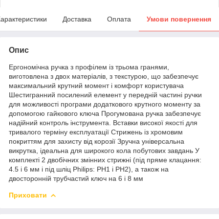
арактеристики
Доставка
Оплата
Умови повернення
Опис
Ергономічна ручка з профілем із трьома гранями,
виготовлена з двох матеріалів, з текстурою, що забезпечує
максимальний крутний момент і комфорт користувача
Шестигранний посилений елемент у передній частині ручки
для можливості програми додаткового крутного моменту за
допомогою гайкового ключа Прогумована ручка забезпечує
надійний контроль інструмента. Вставки високої якості для
тривалого терміну експлуатації Стрижень із хромовим
покриттям для захисту від корозії Зручна універсальна
викрутка, ідеальна для широкого кола побутових завдань У
комплекті 2 двобічних змінних стрижні (під пряме клацання:
4.5 і 6 мм і під шліц Philips: PH1 і PH2), а також на
двосторонній трубчастий ключ на 6 і 8 мм
Приховати